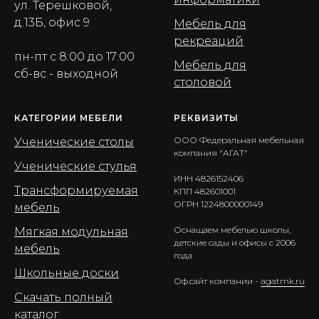
ул. Терешковой,
д.13Б, офис 9
Мебель для
рекреаций
пн-пт с 8:00 до 17:00
Мебель для
сб-вс - выходной
столовой
КАТЕГОРИИ МЕБЕЛИ
РЕКВИЗИТЫ
ООО Федеральная мебельная
Ученические столы
компания "АГАТ"
Ученические стулья
ИНН 4826152406
Трансформируемая
КПП 482601001
ОГРН 1224800000149
мебель
Оснащаем мебелью школы,
Мягкая модульная
детские сады и офисы с 2006
мебель
года
Школьные доски
Оф.сайт компании -
agatmk.ru
Скачать полный
каталог